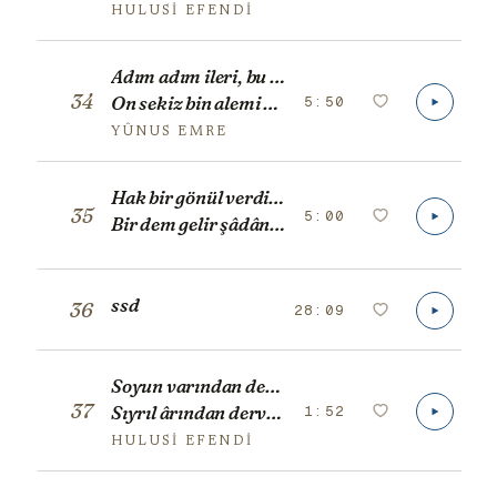
HULUSI EFENDI
Adım adım ileri, bu alemden içeri,
34
5:50
On sekiz bin alemi gördüm bir dağ içinde.
YÛNUS EMRE
Hak bir gönül verdi bana, ha demeden hayran olur,
35
5:00
Bir dem gelir şâdân olur, bir dem gelir giryan olur,
ssd
36
28:09
Soyun varından dervîş ol dervîş
37
1:52
Sıyrıl ârından dervîş ol dervîş
HULUSI EFENDI