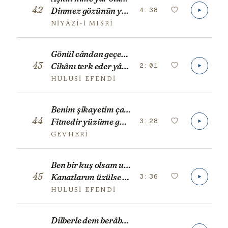
42
4:38
Dinmez gözünün yaşı yanar içi nâr olur.
NIYÂZÎ-I MISRÎ
Gönül cândan geçer yârdan geçilmez
43
2:01
Cihânı terk eder yârdan geçilmez
HULUSI EFENDI
Benim şikayetim çarkı felekten
44
3:28
Fitnedir yüzüme güldü efendim
GEVHERÎ
Ben bir kuş olsam uçsam varsam yârın kûyuna
45
3:36
Kanatlarım üzülse düşüp o ilde kalsam
HULUSI EFENDI
Dilberle dem berâber derd ü elem berâber