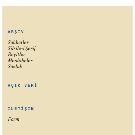
ARŞIV
Sohbetler
Silsile-i Şerîf
Beyitler
Menkıbeler
Sözlük
AÇIK VERI
İLETIŞIM
Form