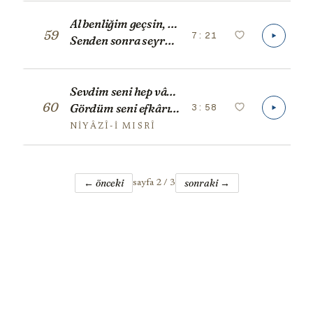
Al benliğim geçsin, yok olam ben de
59
7:21
Senden sonra seyrân olsun efendim.
Sevdim seni hep vârım yağmadır alan alsın,
60
3:58
Gördüm seni efkârım yağmadır alan alsın.
NIYÂZÎ-I MISRÎ
← önceki
sonraki →
sayfa
2
/
3