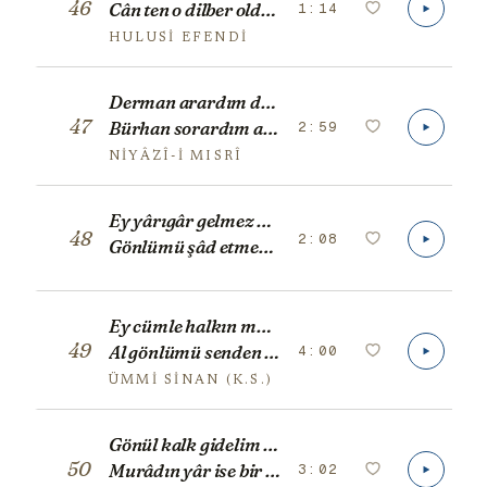
46
1:14
Cân ten o dilber oldu bilmem ki nem berâber
HULUSI EFENDI
Derman arardım derdime, derdim bana derman imiş
47
2:59
Bürhan sorardım aslıma, aslım bana bürhan imiş
NIYÂZÎ-I MISRÎ
Ey yârıgâr gelmez misin
48
2:08
Gönlümü şâd etmez misin
Ey cümle halkın maksûdu
49
4:00
Al gönlümü senden yana
ÜMMI SINAN (K.S.)
Gönül kalk gidelim dost illerine
50
3:02
Murâdın yâr ise bir tâne yeter