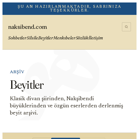
هُوَ
ŞU AN HAZIRLANMAKTADIR, SABRINIZA
TEŞEKKÜRLER.
naksibend.com
Sohbetler
Silsile
Beyitler
Menkıbeler
Sözlük
İletişim
ARŞIV
Beyitler
Klasik divan şiirinden, Nakşibendi
büyüklerinden ve özgün eserlerden derlenmiş
beyit arşivi.