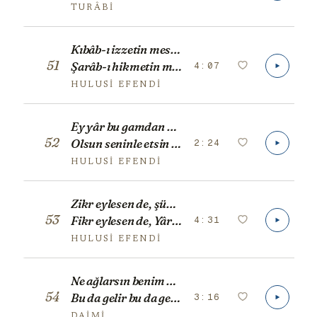
TURÂBI
Kıbâb-ı izzetin mestûru ol şân u şehirden geç
51
4:07
Şarâb-ı hikmetin mey-hârı ol şehd ü şekerden geç
HULUSI EFENDI
Ey yâr bu gamdan kurtara mı cânı
52
2:24
Olsun seninle etsin figânı
HULUSI EFENDI
Zikr eylesen de, şükr eylesen de,
53
4:31
Fikr eylesen de, Yârin unutma
HULUSI EFENDI
Ne ağlarsın benim zülfü siyahım
54
3:16
Bu da gelir bu da geçer ağlama
DAIMI