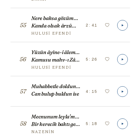
Nere baksa gözümüz vech-i dil-ârâda kalır
55
2:41
Kanda olsak ârzûmuz sâkî-i sahbâda kalır
HULUSI EFENDI
Yüzün âyîne-i âlemdir andan Hakk hüveydâdır
56
5:26
Kamusu mahv-ı Zât’ın cüz’ ü küll hep sende peydâdır
HULUSI EFENDI
Muhabbetle doldun ise
57
4:15
Can bulup buldun ise
Mecnunum leyla'mı gördüm
58
5:18
Bir kerecik baktı geçti
NAZENIN