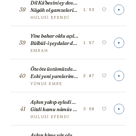
Dil Kâ’besini ey dost diller tavaf ederken,
38
1:53
Nâgâh ol gamzelerin canı şikâre çıkmış.
HULUSI EFENDI
Yine bahar oldu açıldı güller
39
1:57
Bülbül-i şeydalar dağlarda gezer
EMRAH
Öte öte üstümüzden geçersin
40
2:07
Eski yeni yarelerim açarsın
YÛNUS EMRE
Aşkın yakıp eyledi nâr cümle işimi kıldı zâr
41
3:59
Gitdi kamu nâmûs u âr ey yâr-ı sâdık yâr yâr
HULUSI EFENDI
Aşkın kime yâr olur dâim işi zâr olur,