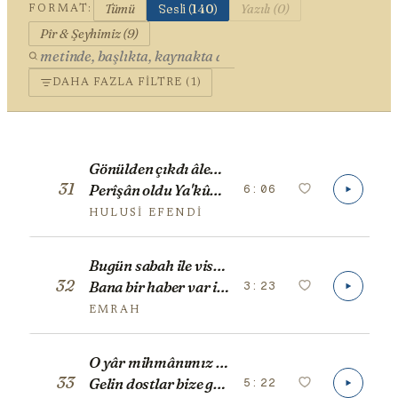
Tümü
Sesli (140)
Yazılı (0)
FORMAT
:
Pîr & Şeyhimiz (9)
DAHA FAZLA FILTRE (1)
Gönülden çıkdı âlem dîdeden gayra nazar gelmez
31
6:06
Perîşân oldu Ya'kûb Yûsuf'undan bir haber gelmez
HULUSI EFENDI
Bugün sabah ile visal-i yârdan
32
3:23
Bana bir haber var inceden ince
EMRAH
O yâr mihmânımız oldu
33
5:22
Gelin dostlar bize gelin