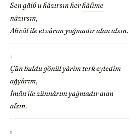
Sen gâib u hâzırsın her
hâlime
nâzırsın,
Ahvâl ile etvârım yağmadır alan alsın.
7
Çün buldu gönül yârim terk eyledim
ağyârım,
İmân ile zünnârım yağmadır alan
alsın.
8