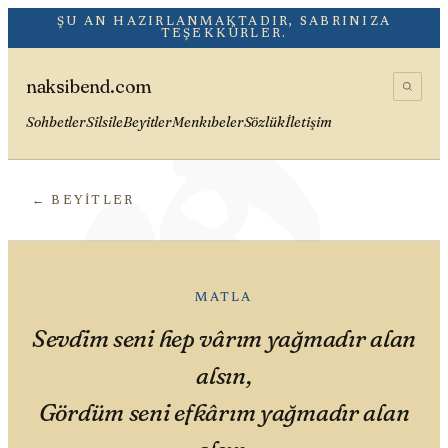
هُوَ
ŞU AN HAZIRLANMAKTADIR, SABRINIZA
TEŞEKKÜRLER.
naksibend.com
Sohbetler
Silsile
Beyitler
Menkıbeler
Sözlük
İletişim
← BEYITLER
MATLA
Sevdim seni hep vârım yağmadır alan
alsın,
Gördüm seni efkârım yağmadır alan