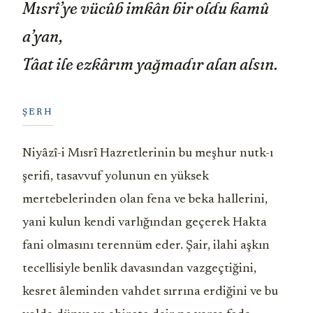
Mısrî’ye vücûb imkân bir oldu kamû
a’yan,
Tâat ile ezkârım yağmadır alan alsın.
ŞERH
Niyâzî-i Mısrî Hazretlerinin bu meşhur nutk-ı
şerifi, tasavvuf yolunun en yüksek
mertebelerinden olan fena ve beka hallerini,
yani kulun kendi varlığından geçerek Hakta
fani olmasını terennüm eder. Şair, ilahi aşkın
tecellisiyle benlik davasından vazgeçtiğini,
kesret âleminden vahdet sırrına erdiğini ve bu