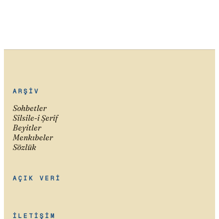
ARŞIV
Sohbetler
Silsile-i Şerîf
Beyitler
Menkıbeler
Sözlük
AÇIK VERI
İLETIŞIM