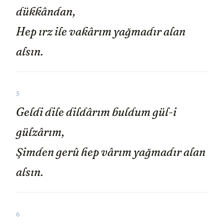
dükkândan,
Hep ırz ile vakârım yağmadır alan
alsın.
5
Geldi dile dildârım buldum gül-i
gülzârım,
Şimden gerû hep vârım yağmadır alan
alsın.
6