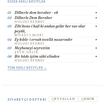
DIĞER SESLI BEYITLER
Dilberle dem beraber - ek
01
Dilberle Dem Beraber
02
HULUSI EFENDI
Zihi kenz‐i hafî ki andan gelür her var olur
03
peydâ,
NIYÂZÎ-I MISRÎ
Ey kıble-i ervah tecellâ nazarındır
04
HULUSI EFENDI
Meyhaneyi seyrettim
05
ŞEYH GÂLIB
Bir bâde içtim sâki elinden
06
HULUSI EFENDI
TÜM SESLI BEYITLER →
EYVALLAH
ÂMIN
ZIYARETÇI DEFTERI