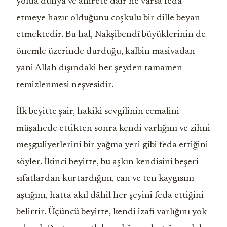
yolda dünya ve ahirete dair ne varsa feda
etmeye hazır olduğunu coşkulu bir dille beyan
etmektedir. Bu hal, Nakşibendî büyüklerinin de
önemle üzerinde durduğu, kalbin masivadan
yani Allah dışındaki her şeyden tamamen
temizlenmesi neşvesidir.
İlk beyitte şair, hakiki sevgilinin cemalini
müşahede ettikten sonra kendi varlığını ve zihni
meşguliyetlerini bir yağma yeri gibi feda ettiğini
söyler. İkinci beyitte, bu aşkın kendisini beşeri
sıfatlardan kurtardığını, can ve ten kaygısını
aştığını, hatta akıl dâhil her şeyini feda ettiğini
belirtir. Üçüncü beyitte, kendi izafi varlığını yok