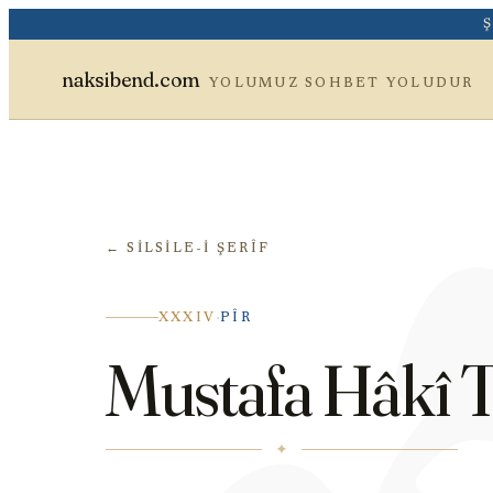
وَ
naksibend.com
YOLUMUZ SOHBET YOLUDUR
← SILSILE-I ŞERÎF
·
XXXIV
PÎR
Mustafa Hâkî 
✦