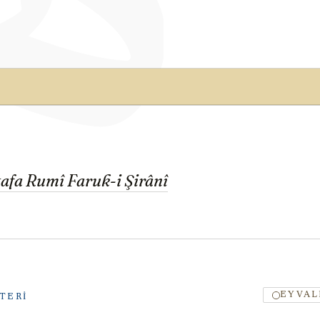
afa Rumî Faruk-i Şirânî
EYVAL
TERI