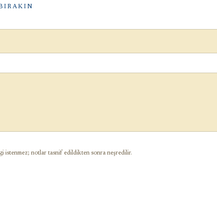
BIRAKIN
gi istenmez; notlar tasnif edildikten sonra neşredilir.