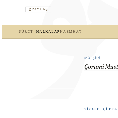
PAYLAŞ
—
SÛRET
HALKALAR
NAZM
HAT
MÜRŞIDI
Çorumî Must
ZIYARETÇI DEF