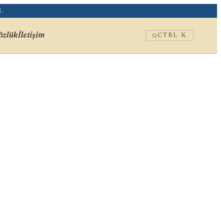
.
özlük
İletişim
CTRL K