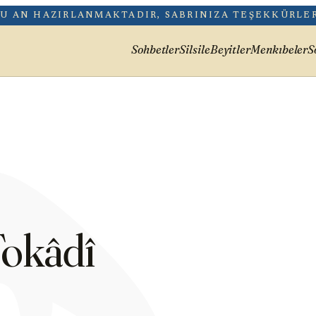
هُ
ŞU AN HAZIRLANMAKTADIR, SABRINIZA TEŞEKKÜRLER
Sohbetler
Silsile
Beyitler
Menkıbeler
S
Tokâdî