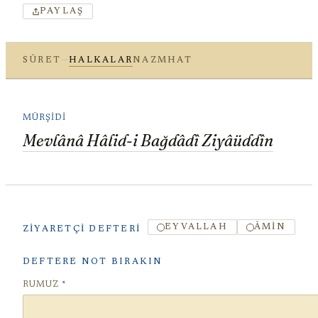
PAYLAŞ
—
SÛRET
HALKALAR
NAZM
HAT
MÜRŞIDI
Mevlânâ Hâlid-i Bağdâdî Ziyâüddîn
EYVALLAH
ÂMIN
ZIYARETÇI DEFTERI
DEFTERE NOT BIRAKIN
RUMUZ
*