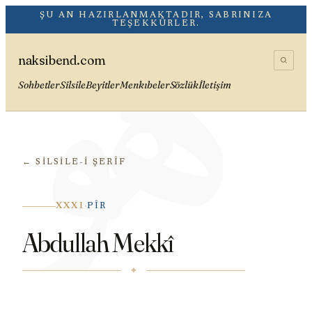
هُوَ
ŞU AN HAZIRLANMAKTADIR, SABRINIZA
TEŞEKKÜRLER.
naksibend.com
Sohbetler
Silsile
Beyitler
Menkıbeler
Sözlük
İletişim
← SILSILE-I ŞERÎF
·
XXXI
PÎR
Abdullah Mekkî
✦