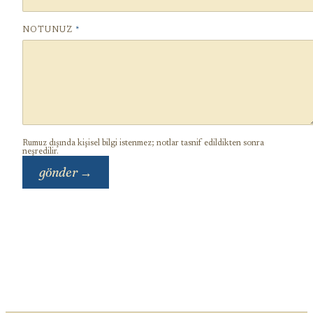
NOTUNUZ
*
Rumuz dışında kişisel bilgi istenmez; notlar tasnif edildikten sonra
neşredilir.
gönder →