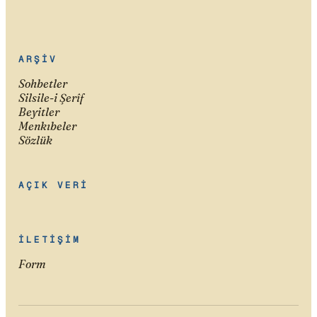
ARŞIV
Sohbetler
Silsile-i Şerîf
Beyitler
Menkıbeler
Sözlük
AÇIK VERI
İLETIŞIM
Form