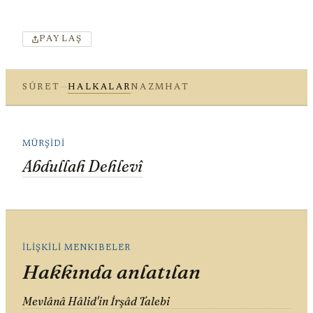
PAYLAŞ
—
SÛRET
HALKALAR
NAZM
HAT
MÜRŞIDI
Abdullah Dehlevî
ILIŞKILI MENKIBELER
Hakkında anlatılan
Mevlânâ Hâlid'in İrşâd Talebi