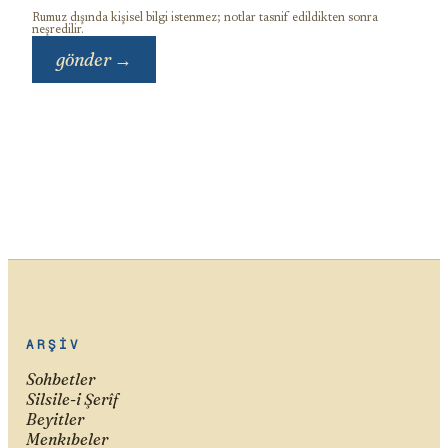
Rumuz dışında kişisel bilgi istenmez; notlar tasnif edildikten sonra
neşredilir.
gönder →
ARŞIV
Sohbetler
Silsile-i Şerîf
Beyitler
Menkıbeler