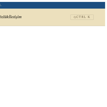
.
özlük
İletişim
CTRL K