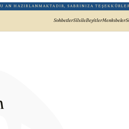
هُ
ŞU AN HAZIRLANMAKTADIR, SABRINIZA TEŞEKKÜRLER
Sohbetler
Silsile
Beyitler
Menkıbeler
S
h