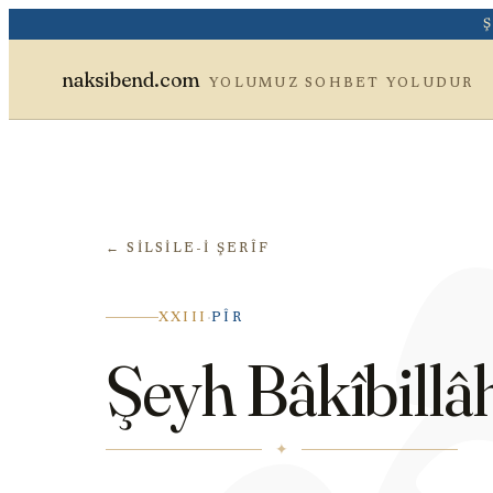
وَ
naksibend.com
YOLUMUZ SOHBET YOLUDUR
← SILSILE-I ŞERÎF
·
XXIII
PÎR
Şeyh Bâkîbillâ
✦