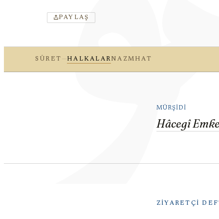
PAYLAŞ
—
SÛRET
HALKALAR
NAZM
HAT
MÜRŞIDI
Hâcegî Emke
ZIYARETÇI DEF