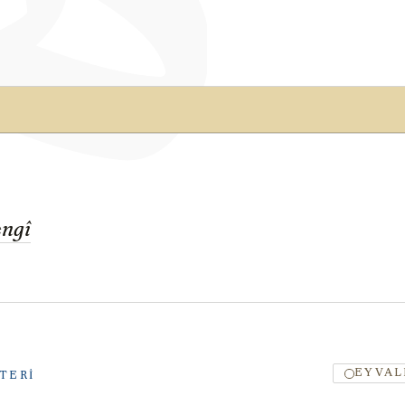
ngî
EYVAL
TERI