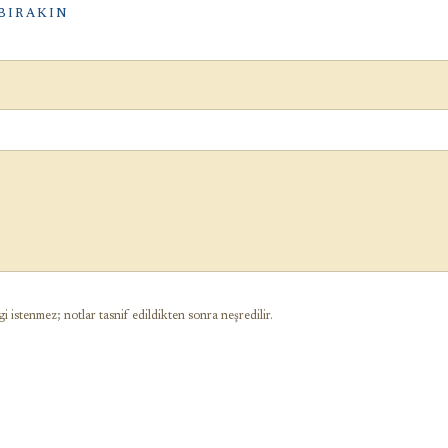
BIRAKIN
gi istenmez; notlar tasnif edildikten sonra neşredilir.